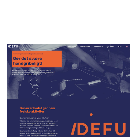
Siden februar er der designet ny visuel identitet,
udviklet opsætning af hjemmesiden, skrevet
tekster der efterfølgende blev oversat, fundet
indhold og efterfølgende tilpasset tonsvis af ting.