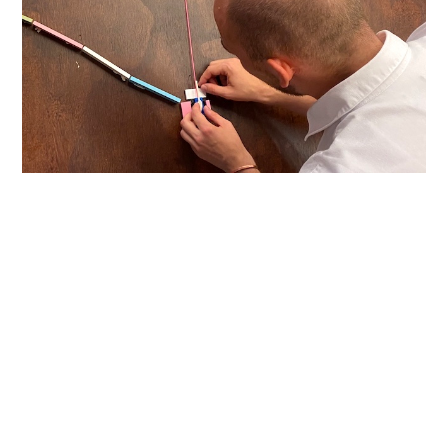
Hvordan bliver man kreativ?
Man kan se at kreativiteten hjælpes på vej af
inspiration udefra. I en kreativ session kan det fx
være via
fysiske materialer
og
sociale
interaktioner
. Dette er også grunden til, at vi
løbende introducerer materialer i vores kreative
workshops og sessioner.