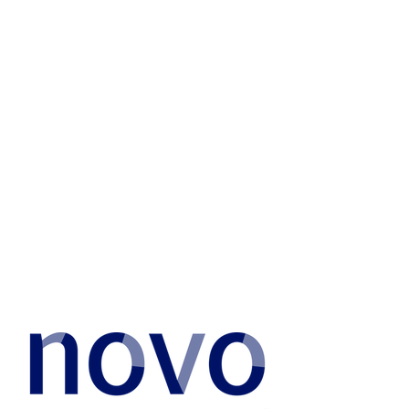
Corona?
I september søgte Idefu sammen med diverse
kollegaer midler hos Novo Nordisk Fonden.
Fonden udbyder årligt 100 millioner kroner til
projekter indenfor STEM-fagene (Science,
Technology, Engineering & Mathematics).
Dette blev gjort i en tid, hvor mange af Idefus
aktiviteter er sat mere eller mindre i bero pga.
Coronavirus.