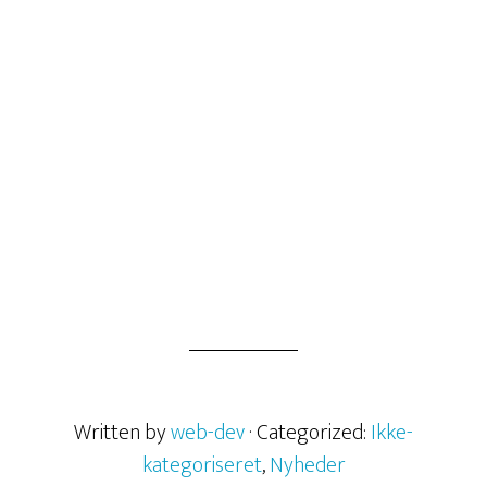
Hvad er kreativitet egentlig? Kreativitet er ikke et talent. Det er
noget man kan træne og arbejde med.
– 21. oktober 2020 –
about Er kreativitet et talent?
Læs mere
Written by
web-dev
· Categorized:
Ikke-
kategoriseret
,
Nyheder