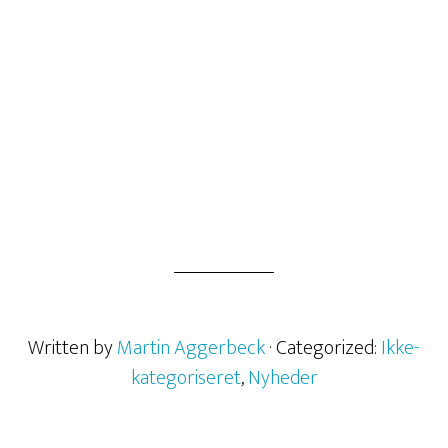
– 21. oktober 2020 –
about Er kreativitet et talent?
Læs mere
Written by
Martin Aggerbeck
· Categorized:
Ikke-
kategoriseret
,
Nyheder