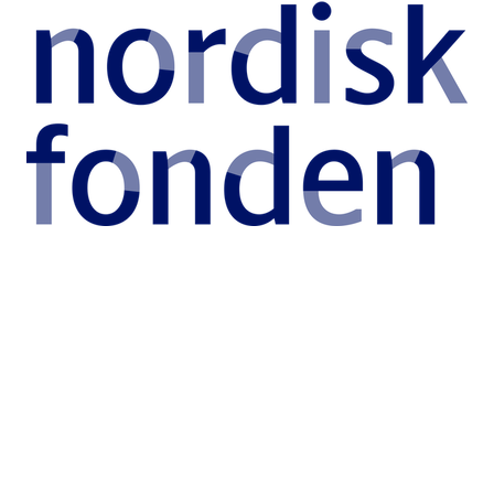
To store og et lille
Idefu er involveret i tre projekter, et som
hovedansøger og to som underleverandør. Alle
tre projekter kredser om at bruge fysiske
aktiviteter og materialer til at understøtte læring
af naturvidenskab og matematik.