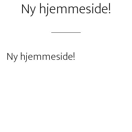
Ny hjemmeside!
Ny hjemmeside!
Stolthed og glæde
Vi kan med stolthed og glæde præsentere vores
nye hjemmeside. Den har været længe undervejs,
men de første store skridt blev taget for lidt over
et halvt år siden.