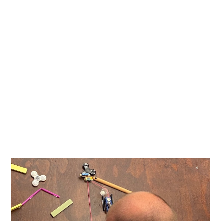
(lille k). K er kreativitet på verdensplan, mens k er i
den givne kontekst og rummer bl.a. det man vil
kalde for hverdagskreativitet.
Kreativitet er ikke et talent, men tværtimod noget,
der skal
trænes
og derfor også noget, man kan
blive bedre til. Det beskrives som en
måde at
arbejde på
(way of operating) og sammenlignes
ofte med en
barnlig og legene tilgang
til en
given aktivitet.