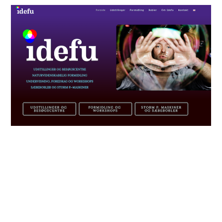
Læs også om
Ny hjemmeside!
Så kom den nye hjemmeside i luften!!
– 5. oktober 2020 –
about Ny hjemmeside!
Læs mere