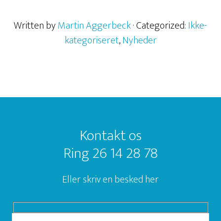
Written by
Martin Aggerbeck
· Categorized:
Ikke-
kategoriseret
,
Nyheder
Footer
Kontakt os
Ring 26 14 28 78
Eller skriv en besked her